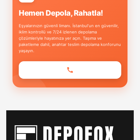
Hemen Depola, Rahatla!
Eşyalarınızın güvenli limanı. İstanbul'un en güvenilir,
iklim kontrollü ve 7/24 izlenen depolama
çözümleriyle hayatınıza yer açın. Taşıma ve
paketleme dahil, anahtar teslim depolama konforunu
yaşayın.