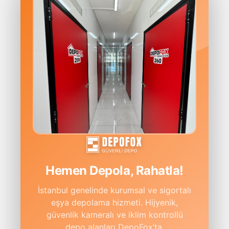
Hemen Depola, Rahatla!
İstanbul genelinde kurumsal ve sigortalı
eşya depolama hizmeti. Hijyenik,
güvenlik kameralı ve iklim kontrollü
depo alanları DepoFox’ta.