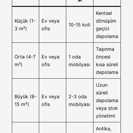
Kentsel
Küçük (1-
Ev veya
dönüşüm
10-15 koli
3 m²)
ofis
geçici
depolama
Taşınma
Orta (4-7
Ev veya
1 oda
öncesi
m²)
ofis
mobilyası
kısa süreli
depolama
Uzun
süreli
Büyük (8-
Ev veya
2-3 oda
depolama
15 m²)
ofis
mobilyası
veya stok
yönetimi
Antika,