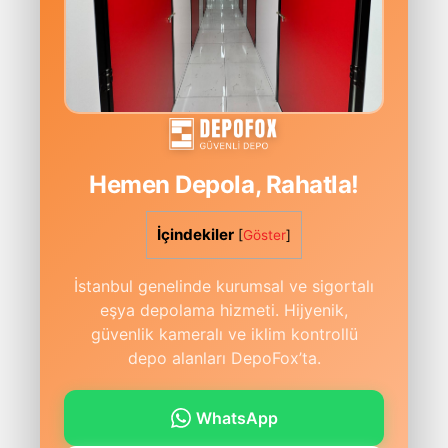
Hemen Depola, Rahatla!
İçindekiler
[
Göster
]
İstanbul genelinde kurumsal ve sigortalı
eşya depolama hizmeti. Hijyenik,
güvenlik kameralı ve iklim kontrollü
depo alanları DepoFox’ta.
WhatsApp