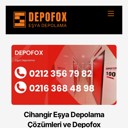
Skip
Menu
to
content
Cihangir Eşya Depolama
Çözümleri ve Depofox