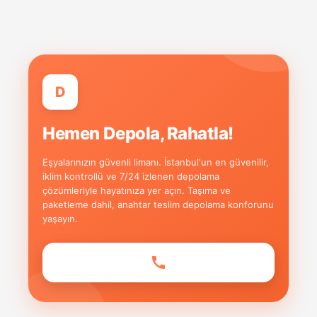
D
Hemen Depola, Rahatla!
Eşyalarınızın güvenli limanı. İstanbul'un en güvenilir,
iklim kontrollü ve 7/24 izlenen depolama
çözümleriyle hayatınıza yer açın. Taşıma ve
paketleme dahil, anahtar teslim depolama konforunu
yaşayın.