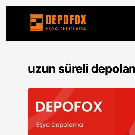
Skip
to
content
uzun süreli depola