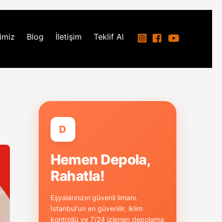
imiz
Blog
İletişim
Teklif Al
D
Hemen Depola,
Rahatla!
Eşyalarınızın güvenli limanı.
İstanbul'un en güvenilir, iklim
kontrollü ve 7/24 izlenen depolama