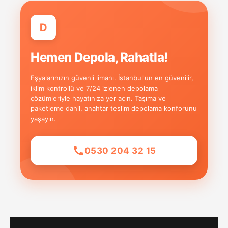
D
Hemen Depola, Rahatla!
Eşyalarınızın güvenli limanı. İstanbul'un en güvenilir,
iklim kontrollü ve 7/24 izlenen depolama
çözümleriyle hayatınıza yer açın. Taşıma ve
paketleme dahil, anahtar teslim depolama konforunu
yaşayın.
0530 204 32 15