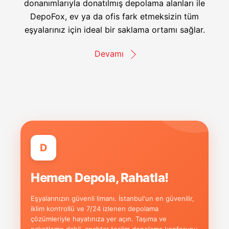
donanımlarıyla donatılmış depolama alanları ile
DepoFox, ev ya da ofis fark etmeksizin tüm
eşyalarınız için ideal bir saklama ortamı sağlar.
Devamı
D
Hemen Depola, Rahatla!
Eşyalarınızın güvenli limanı. İstanbul'un en güvenilir,
iklim kontrollü ve 7/24 izlenen depolama
çözümleriyle hayatınıza yer açın. Taşıma ve