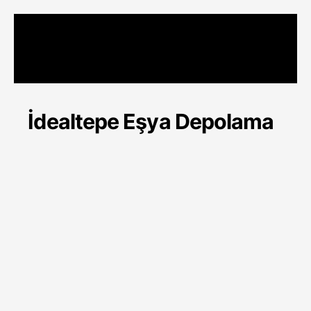
Skip
Menu
to
content
İdealtepe Eşya Depolama