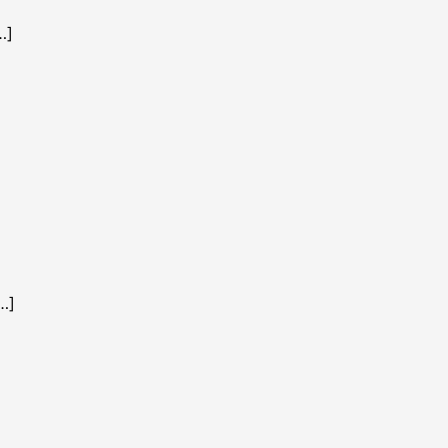
…]
…]