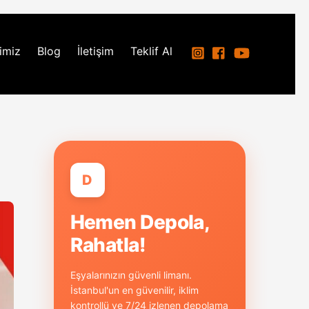
imiz
Blog
İletişim
Teklif Al
D
Hemen Depola,
Rahatla!
Eşyalarınızın güvenli limanı.
İstanbul'un en güvenilir, iklim
kontrollü ve 7/24 izlenen depolama